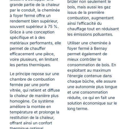
brûler non seulement le
grande partie de la chaleur
bois, mais aussi les gaz
par le conduit, la cheminée
issus de la première
à foyer fermé offre un
combustion, augmentant
rendement bien supérieur,
ainsi l’efficacité du
souvent supérieur à 75 %.
chauffage tout en réduisant
Grâce à une conception
les émissions polluantes.
spécifique et à des
matériaux performants, elle
Utiliser une cheminée à
permet de chauffer
foyer fermé à Bernay
efficacement une pièce,
permet également de
voire plusieurs, en limitant
mieux contrôler la
les pertes thermiques.
consommation de bois. En
exploitant au maximum
Le principe repose sur une
l’énergie contenue dans
chambre de combustion
chaque bûche, elle assure
fermée par une porte
une autonomie plus longue
vitrée, qui retient et diffuse
et une consommation
la chaleur de manière plus
réduite, ce qui en fait une
homogène. Ce système
solution économique sur le
améliore la montée en
long terme.
température et prolonge la
restitution de la chaleur,
offrant ainsi un confort
thermique optimal.